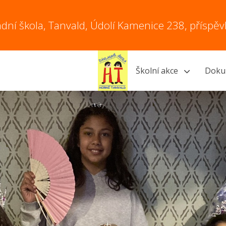
adní škola, Tanvald, Údolí Kamenice 238, příspě
Školní akce
Doku