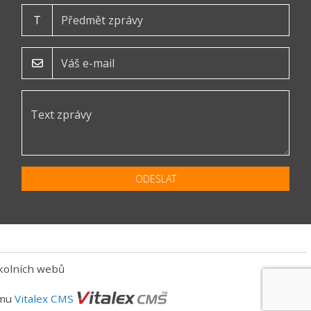
T
ODESLAT
kolních webů
ému
Vitalex CMS