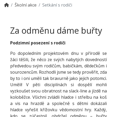
Školní akce
Setkání s rodiči
Za odměnu dáme buřty
Podzimní posezení s rodiči
Po dopoledním projektovém dnu v přírodě se
žáci těšili, že něco ze svých nabytých dovedností
předvedou svým rodičům, babičkám, dědečkům i
sourozencům. Rozhodli jsme se tedy prověřit, zda
by to i oni uměli tak bravurně jako jejich potomci.
Uměli! V pěti disciplínách si dospělí mohli
vyzkoušet svou obratnost na slack-line a jízdě na
koloběžce. Všichni zvládli hladce i střelbu na koš
a vis na hrazdě a společně s dětmi dokázali
hladce vyřešit křížovku vědomostní hry. Každý,
kdo se zúčastnil, obdržel odměnu – buřty