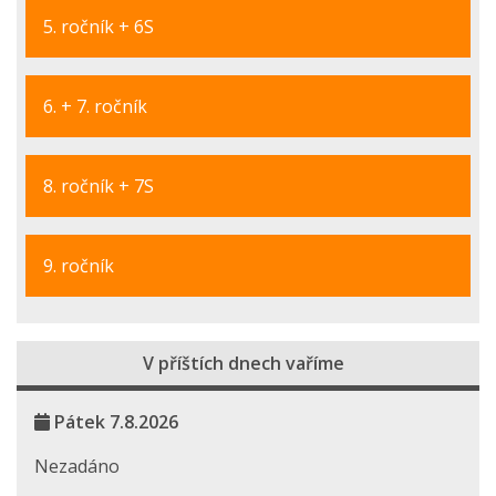
5. ročník + 6S
6. + 7. ročník
8. ročník + 7S
9. ročník
V příštích dnech vaříme
Pátek 7.8.2026
Nezadáno