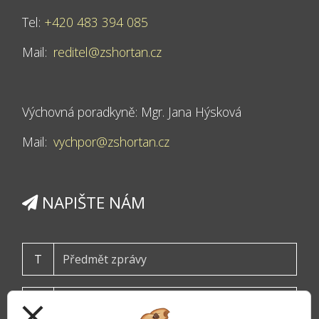
Tel:
+420 483 394 085
Mail:
reditel@zshortan.cz
Výchovná poradkyně: Mgr. Jana Hýsková
Mail:
vychpor@zshortan.cz
NAPIŠTE NÁM
T
close