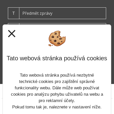
T
close
Tato webová stránka používá cookies
ODESLAT
Tato webová stránka používá nezbytné
technické cookies pro zajištění správné
funkcionality webu. Dále může web používat
Prohlášení o přístupnosti
Mapa webu
Cookies
cookies pro analýzu pohybu uživatelů na webu a
pro reklamní účely.
Copyright © 2022 - 2023 ZŠ Tanvald &
Pokud tomu tak je, naleznete v nastavení níže.
Vitalex Group
- Tvorba školních webů