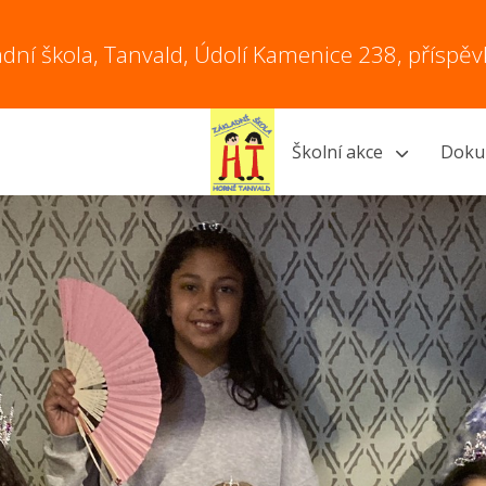
adní škola, Tanvald, Údolí Kamenice 238, příspě
Školní akce
Doku