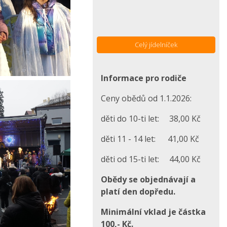
Celý jídelníček
Informace pro rodiče
Ceny obědů od 1.1.2026:
děti do 10-ti let: 38,00 Kč
děti 11 - 14 let: 41,00 Kč
děti od 15-ti let: 44,00 Kč
Obědy se objednávají a
platí den dopředu.
Minimální vklad je částka
100,- Kč.