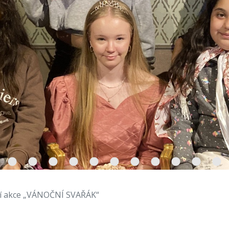
ční akce „VÁNOČNÍ SVAŘÁK“