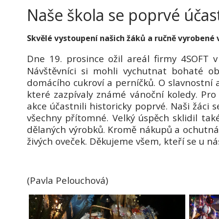
Naše škola se poprvé účas
Skvělé vystoupení našich žáků a ručně vyrobené
Dne 19. prosince ožil areál firmy 4SOFT v
Návštěvníci si mohli vychutnat bohaté o
domácího cukroví a perníčků. O slavnostní 
které zazpívaly známé vánoční koledy. Pro
akce účastnili historicky poprvé. Naši žáci
všechny přítomné. Velký úspěch sklidil tak
dělaných výrobků. Kromě nákupů a ochutnáv
živých oveček. Děkujeme všem, kteří se u nás
(Pavla Pelouchová)