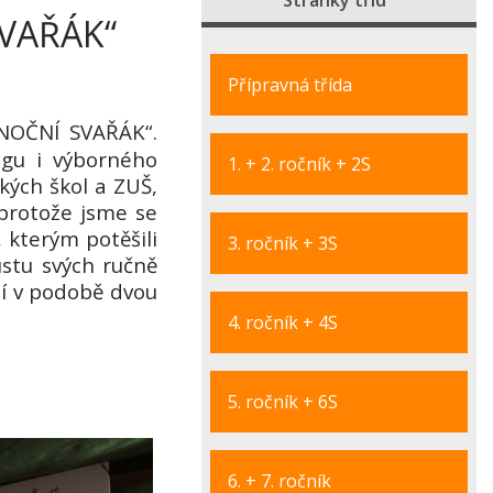
Stránky tříd
SVAŘÁK“
Přípravná třída
NOČNÍ SVAŘÁK
“.
ogu i výborného
1. + 2. ročník + 2S
kých škol a ZUŠ,
 protože jsme se
 kterým potěšili
3. ročník + 3S
ustu svých ručně
ní v podobě dvou
4. ročník + 4S
5. ročník + 6S
6. + 7. ročník