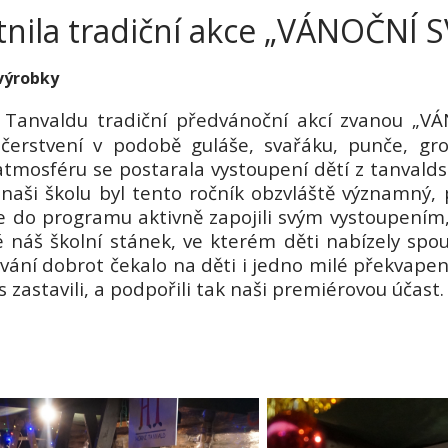
tnila tradiční akce „VÁNOČNÍ 
 výrobky
 Tanvaldu tradiční předvánoční akcí zvanou „
VÁ
bčerstvení v podobě guláše, svařáku, punče, gr
atmosféru se postarala vystoupení dětí z tanvalds
 naši školu byl tento ročník obzvláště významný,
 se do programu aktivně zapojili svým vystoupením,
é náš školní stánek, ve kterém děti nabízely spo
ání dobrot čekalo na děti i jedno milé překvape
 zastavili, a podpořili tak naši premiérovou účast.