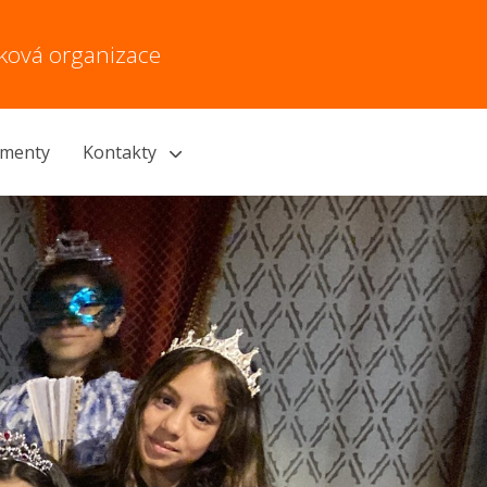
vková organizace
menty
Kontakty